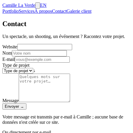
Camille La Verde
EN
Portfolio
Services
À propos
Contact
Galerie client
Contact
Un spectacle, un shooting, un événement ? Racontez votre projet.
Website
Nom
E-mail
Type de projet
↓
Message
Envoyer
→
Votre message est transmis par e-mail à Camille ; aucune base de
données n'est créée sur ce site.
Ou directement par e-mail